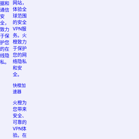
网站，
据和
体验全
通信
球范围
安
的安全
全，
VPN服
致力
务。火
于保
橙致力
护您
于保护
的在
您的网
线隐
络隐私
私。
和安
全。
快橙加
速器
火橙为
您带来
安全、
可靠的
VPN体
验。在