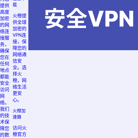
载
提供
高度
火橙提
加密
供全球
的网
加密的
络连
VPN连
接服
接，保
务，
障您的
确保
网络通
您在
信安
任何
全。选
地点
择火
都能
橙，网
安全
络生活
访问
更安
网
心。
络。
我们
火橙加
的技
速器
术保
访问火
障您
橙官方
的数