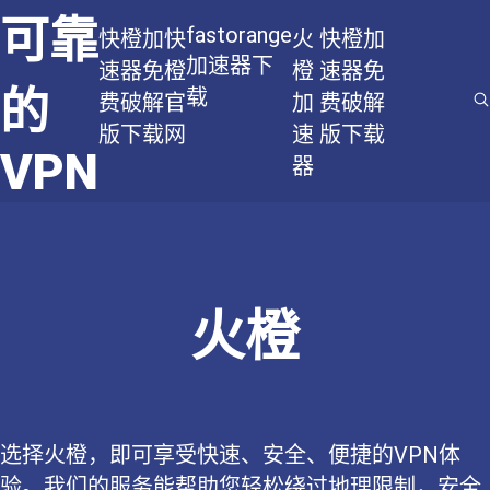
可靠
fastorange
快橙加
快
火
快橙加
加速器下
速器免
橙
橙
速器免
的
载
费破解
官
加
费破解
版下载
网
速
版下载
VPN
器
火橙
选择火橙，即可享受快速、安全、便捷的VPN体
验。我们的服务能帮助您轻松绕过地理限制，安全