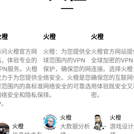
火橙
火橙
火橙
访问火橙官方网
火橙：为您提供全
火橙官方网站提
站，体验专业的
球范围内的VPN
全球加密的VPN
VPN服务。火橙
保护，确保您的网
连接。选择火橙
致力于为您提供全
络安全。火橙是您
确保您的互联网
球范围内的高标准
网络安全的可靠选
用体验既安全又
网络安全和隐私保
择。
密。
护。
火橙
火橙
火橙
大数据分析
游戏设计